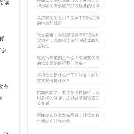
微商软文怎么写吸引人？使用动词
给读
和形容词来形容产品或服务的特点
高层软文怎么写？文章中突出品牌
的特点和优势
软文要素：内容应该具有可读性和
背
实用性，以加强读者的阅读体验和
互动性
了参
软文写作范例是什么？有哪些优秀
的软文案例值得我们借鉴？
喜报软文是什么样子的软文？好的
软文案例是什么？
动有
招商的软文：要注意感性描绘，运
指
用多样的修辞手法以及掌握语言的
节奏感
新闻发布软文发布平台：让软文真
正地贴近目标受众